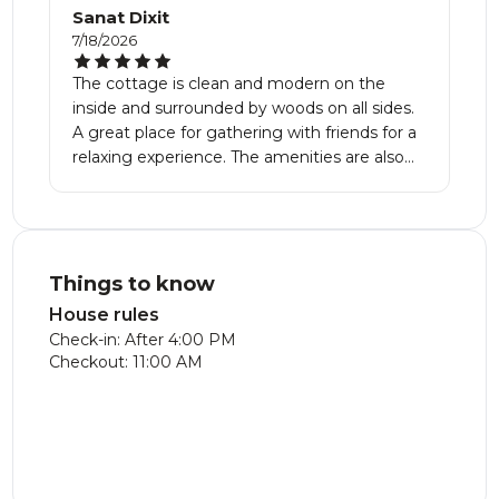
Sanat Dixit
7/18/2026
The cottage is clean and modern on the
inside and surrounded by woods on all sides.
A great place for gathering with friends for a
relaxing experience. The amenities are also
good and everything was as described in the
photos. We really enjoyed our stay here!
Things to know
House rules
Check-in: After 4:00 PM
Checkout: 11:00 AM