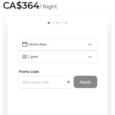
CA$364
/ Night
Choose dates...
1 guest
Promo code
Apply