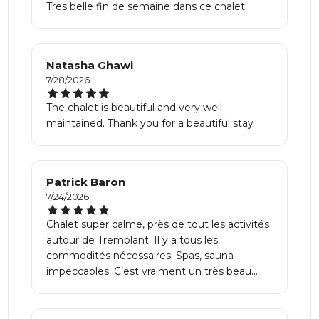
Tres belle fin de semaine dans ce chalet!
Natasha Ghawi
7/28/2026
The chalet is beautiful and very well
maintained. Thank you for a beautiful stay
Patrick Baron
7/24/2026
Chalet super calme, près de tout les activités
autour de Tremblant. Il y a tous les
commodités nécessaires. Spas, sauna
impeccables. C’est vraiment un très beau
chalet. L’hôte répond très vite et les
instructions sont très simples et claires. Nous
recommandons fortement.