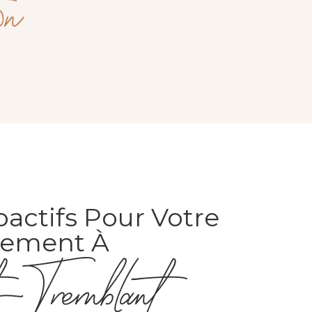
on
oactifs Pour Votre
ssement À
Tremblant