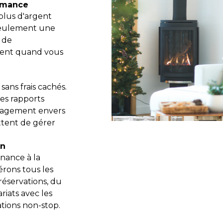
ormance
 plus d'argent
seulement une
 de
ment quand vous
s
ans frais cachés.
des rapports
ngagement envers
ttent de gérer
on
nance à la
érons tous les
réservations, du
riats avec les
ations non-stop.