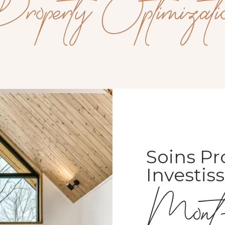
roperty Optimizati
Soins Pr
Investi
Mont-