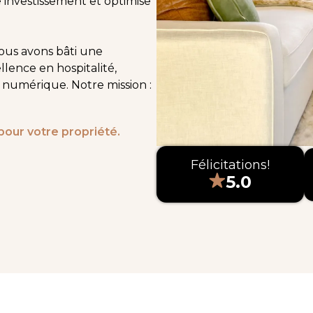
 investissement et optimise
ous avons bâti une
llence en hospitalité,
g numérique. Notre mission :
pour votre propriété.
Félicitations!
5.0