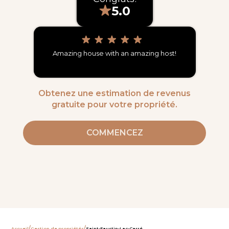
5.0
Amazing house with an amazing host!
Obtenez une estimation de revenus
gratuite pour votre propriété.
COMMENCEZ
/
/
Accueil
Gestion de propriétés
Saint-Faustin-Lac-Carré