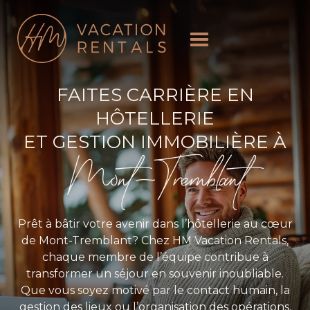
FAITES CARRIÈRE EN
HÔTELLERIE
ET GESTION IMMOBILIÈRE À
Mont-Tremblant
Prêt à bâtir votre avenir dans l’hôtellerie au cœur
de Mont-Tremblant? Chez HM Vacation Rentals,
chaque membre de l’équipe contribue à
transformer un séjour en souvenir inoubliable.
Que vous soyez motivé par le contact humain, la
gestion des lieux ou l’organisation des opérations,