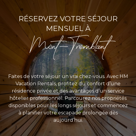
RÉSERVEZ VOTRE SÉJOUR
MENSUEL À
Mont-Tremblant
Faites de votre séjour un vrai chez-vous. Avec HM
Vacation Rentals, profitez du confort d’une
résidence privée et des avantages d’un service
hôtelier professionnel. Parcourez nos propriétés
disponibles pour les longs séjours et commencez
à planifier votre escapade prolongée dès
aujourd’hui.