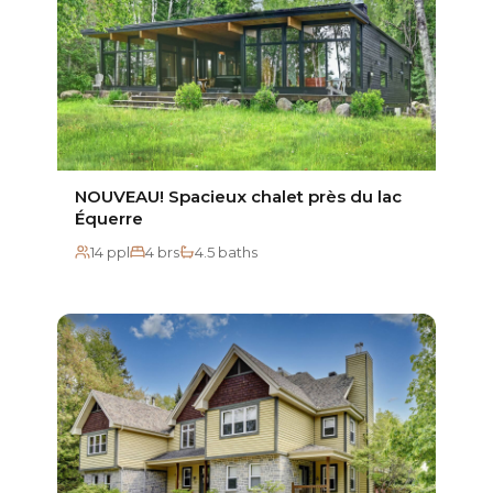
NOUVEAU! Spacieux chalet près du lac
Équerre
14 ppl
4 brs
4.5 baths