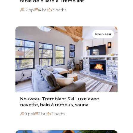
table de billard à Tremblant
12 ppl
4 brs
3 baths
Nouveau
Nouveau Tremblant Ski Luxe avec
navette, bain à remous, sauna
8 ppl
2 brs
2 baths