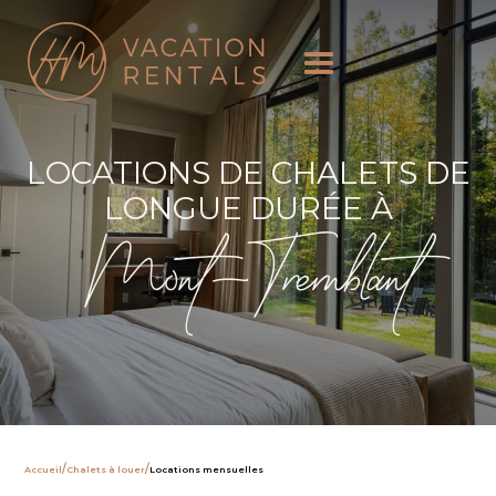
LOCATIONS DE CHALETS DE
LONGUE DURÉE À
Mont-Tremblant
/
/
Accueil
Chalets à louer
Locations mensuelles