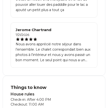
pouvoir aller louer des padddle pour le lac a
ajouté un petit plus a tout ça
Jerome Chartrand
7/21/2026
Nous avons apprécié notre séjour dans
l’ensemble. Le chalet correspondait bien aux
photos à l’intérieur et nous y avons passé un
bon moment. Le seul point qui nous a un
peu déçus est que l’extérieur offrait moins
d’intimité que ce à quoi nous nous ! Le chalet
est un peu moins en forêt que les photos le
laissaient croire, ce qui donne une impression
d’être plus près des autres propriétés. Mis à
Things to know
part cet aspect, nous avons passé un très
House rules
bon séjour.
Check-in: After 4:00 PM
Checkout: 11:00 AM