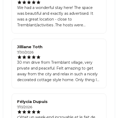
We had a wonderful stay here! The space
was beautiful and exactly as advertised. It
was a great location - close to
Tremblant/activities .The hosts were
extremely responsive which made for a very
peaceful vacation!
Jilliane Toth
7/30/2026
30 min drive from Tremblant village, very
private and peaceful. Felt amazing to get
away from the city and relax in such a nicely
decorated cottage style home. Only thing I
would’ve appreciated is complimentary
water as the water wasn’t drinkable and the
jug in the dispenser was empty. Great
Félycia Dupuis
communication with host(s), worth the price!
7/13/2026
c'était un week-end incroyable et le fait de