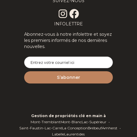
SUIVEZ-NOUS
INFOLETTRE
Abonnez-vous à notre infolettre et soyez
les premiers informés de nos dernières
nouvelles.
Gestion de propriétés clé en main à
Mont-Tremblant
Mont-Blanc
Lac-Supérieur
Saint-Faustin-Lac-Carré
La Conception
Brébeuf
Amherst
Labelle
Laurentides