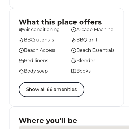
What this place offers
Air conditioning
Arcade Machine
BBQ utensils
BBQ grill
Beach Access
Beach Essentials
Bed linens
Blender
Body soap
Books
Show all 66 amenities
Where you'll be