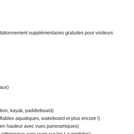
stationnement supplémentaires gratuites pour visiteurs
eaux)
tation, kayak, paddleboard)
flables aquatiques, wakeboard et plus encore !)
e en hauteur avec vues panoramiques)
 pittoresque avec vues sur les Laurentides)