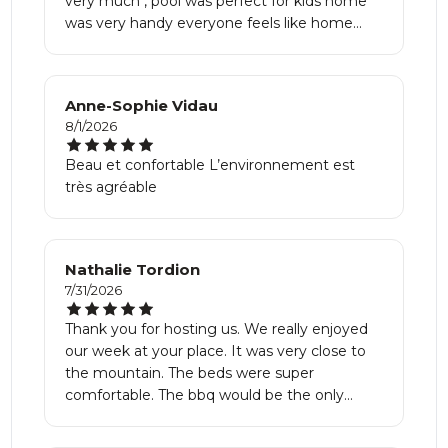
very much , pool was perfect for kids home
was very handy everyone feels like home
very quiet area, we enjoyed Hosting
members are very well explained replayed
time very quickly. Thanks
Anne-Sophie Vidau
8/1/2026
Beau et confortable L’environnement est
très agréable
Nathalie Tordion
7/31/2026
Thank you for hosting us. We really enjoyed
our week at your place. It was very close to
the mountain. The beds were super
comfortable. The bbq would be the only
thing I would switch out. We didn’t use it
because there was some peeling paint on