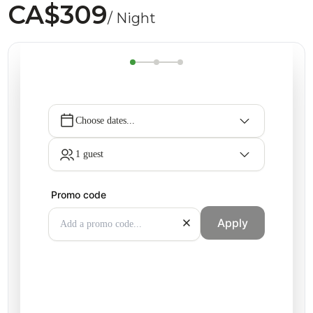
CA$309
/ Night
Choose dates...
1 guest
Promo code
Apply