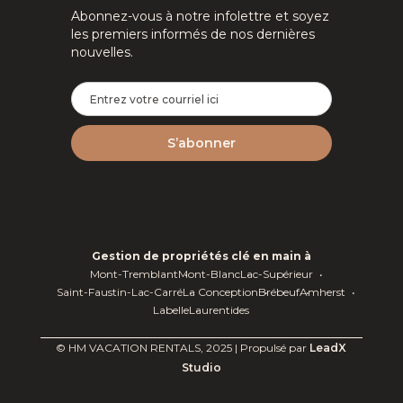
Abonnez-vous à notre infolettre et soyez
les premiers informés de nos dernières
nouvelles.
Gestion de propriétés clé en main à
Mont-Tremblant
Mont-Blanc
Lac-Supérieur
Saint-Faustin-Lac-Carré
La Conception
Brébeuf
Amherst
Labelle
Laurentides
© HM VACATION RENTALS, 2025 | Propulsé par
LeadX
Studio