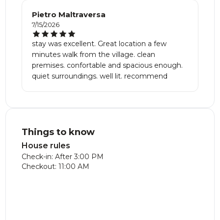
the inside which didn’t seem like a good idea
Pietro Maltraversa
to fire up. We didn’t use make lots of food
7/15/2026
indoors and the kitchen inside had
everything we needed. It was a really
stay was excellent. Great location a few
beautiful stay. The hosts were very helpful
minutes walk from the village. clean
and communicative and were easy to reach
premises. confortable and spacious enough.
as well. Five stars!
quiet surroundings. well lit. recommend
Things to know
House rules
Check-in: After 3:00 PM
Checkout: 11:00 AM