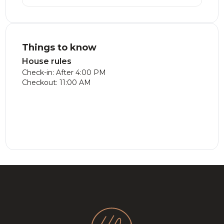
to go home, we were already planning our
next trip back to Mont Tremblant. Thank you
to our wonderful hosts. We will be back again
soon!
Things to know
House rules
Check-in: After 4:00 PM
Checkout: 11:00 AM