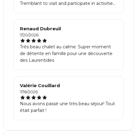
Tremblant to visit and participate in activities
but we are so happy we stayed in Mont
Blanc area because it was more local vibe
and less tourists like Mont Tremblant. The
Renaud Dubreuil
Main Street had amazing restaurants and
7/20/2026
there was a grocery store, Tim Hortons and
Starbucks within 5-10 mins. About an hour
Très beau chalet au calme. Super moment
and a half from Montreal airport and would
de détente en famille pour une découverte
stay with them again. They were all so
des Laurentides
responsive and helpful for recommendations
and anything that came up. We truly enjoyed
our stay and will be back next summer to
stay with them again!
Valérie Couillard
7/18/2026
Nous avons passé une très beau séjour! Tout
était parfait !