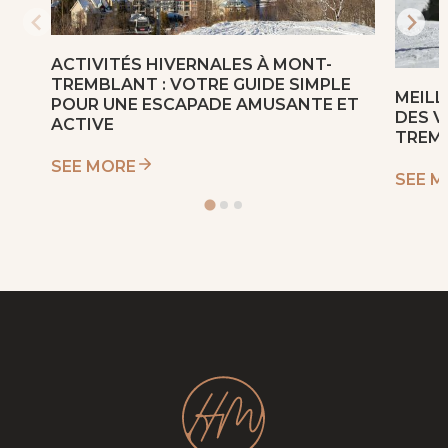
ACTIVITÉS HIVERNALES À MONT-
TREMBLANT : VOTRE GUIDE SIMPLE
MEIL
POUR UNE ESCAPADE AMUSANTE ET
DES V
ACTIVE
TREM
SEE MORE
SEE 