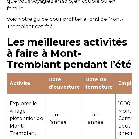
que vous voyagiez en solo, en couple ou en
famille.
Voici votre guide pour profiter à fond de Mont-
Tremblant cet été.
Les meilleures activités
à faire à Mont-
Tremblant pendant l’été
Date
Date de
Activité
Emplac
d'ouverture
fermeture
Explorer le
1000 Ch
village
Mont-Tr
Toute
Toute
piétonnier de
Centre 
l'année
l'année
Mont-
boutique
Tremblant
direct a