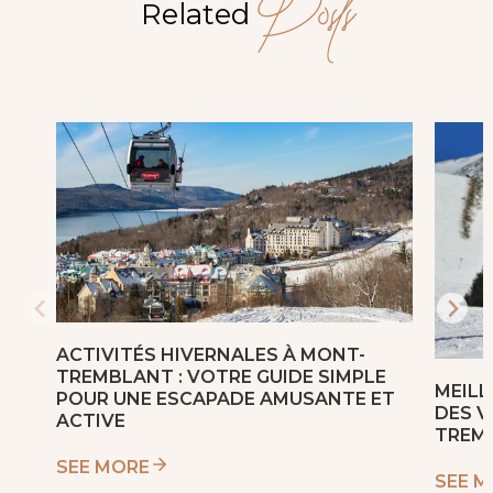
Posts
Related
ACTIVITÉS HIVERNALES À MONT-
TREMBLANT : VOTRE GUIDE SIMPLE
MEIL
POUR UNE ESCAPADE AMUSANTE ET
DES V
ACTIVE
TREM
SEE MORE
SEE 