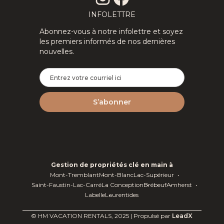
INFOLETTRE
Abonnez-vous à notre infolettre et soyez
les premiers informés de nos dernières
nouvelles.
Gestion de propriétés clé en main à
Mont-Tremblant
Mont-Blanc
Lac-Supérieur
Saint-Faustin-Lac-Carré
La Conception
Brébeuf
Amherst
Labelle
Laurentides
© HM VACATION RENTALS, 2025 | Propulsé par
LeadX