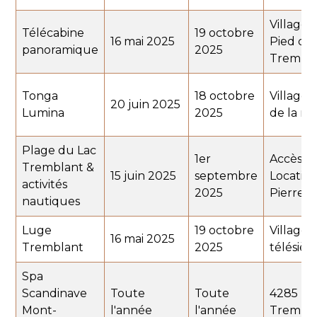
Village 
Télécabine
19 octobre
16 mai 2025
Pied de
panoramique
2025
Trembla
Tonga
18 octobre
Village 
20 juin 2025
Lumina
2025
de la m
Plage du Lac
1er
Accès vi
Tremblant &
15 juin 2025
septembre
Locatio
activités
2025
Pierre P
nautiques
Luge
19 octobre
Village 
16 mai 2025
Tremblant
2025
télésièg
Spa
Scandinave
Toute
Toute
4285 Mo
Mont-
l'année
l'année
Trembla