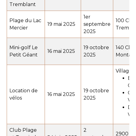
Tremblant
1er
Plage du Lac
100 Che
19 mai 2025
septembre
Mercier
Tremblan
2025
Mini-golf Le
19 octobre
140 Che
16 mai 2025
Petit Géant
2025
Montagn
Village 
Bel
Che
Location de
19 octobre
Cyb
16 mai 2025
vélos
2025
Vil
D-T
Vil
Club Plage
2
2900 Ch