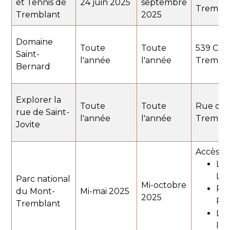
et Tennis de
24 juin 2025
septembre
Trembla
Tremblant
2025
Domaine
Toute
Toute
539 Che
Saint-
l'année
l'année
Trembla
Bernard
Explorer la
Toute
Toute
Rue de S
rue de Saint-
l'année
l'année
Tremblan
Jovite
Accès :
La 
Lac
Parc national
Mi-octobre
Pim
du Mont-
Mi-mai 2025
2025
Ro
Tremblant
L'A
la